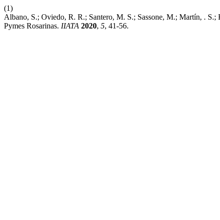
(1)
Albano, S.; Oviedo, R. R.; Santero, M. S.; Sassone, M.; Martín, . S.;
Pymes Rosarinas.
IIATA
2020
,
5
, 41-56.