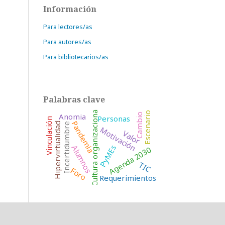
Información
Para lectores/as
Para autores/as
Para bibliotecarios/as
Palabras clave
Cultura organizacional
Escenario
Anomia
Cambio
Personas
Vinculación
Pandemia
Hipervirtualidad
Incertidumbre
Motivación
Valor
Alumnos
PyMEs
Agenda 2030
TIC
Foro
Requerimientos