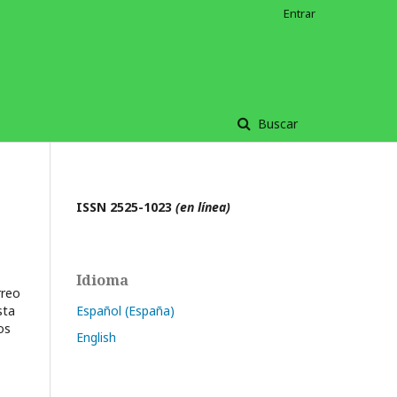
Entrar
Buscar
ISSN 2525-1023
(en línea)
Idioma
rreo
sta
Español (España)
os
English