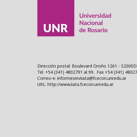
Dirección postal: Boulevard Oroño 1261 - S2000D
Tel. +54 (341) 4802791 al 99. Fax +54 (341) 4802
Correo-e: informesinviiata@fcecon.unr.edu.ar
URL: http://www.iiata.fcecon.unr.edu.ar